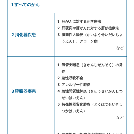
1 すべてのがん
肝がんに対する化学療法
肝硬変や肝がんに対する肝移植療法
2 消化器疾患
潰瘍性大腸炎（かいようせいだいちょ
うえん）、クローン病
など
気管支喘息（きかんしぜんそく）の発
作
急性呼吸不全
アレルギー性肺炎
3 呼吸器疾患
急性間質性肺炎（きゅうせいかんしつ
せいはいえん）
特発性器質化肺炎（とくはつせいきし
つかはいえん）
など