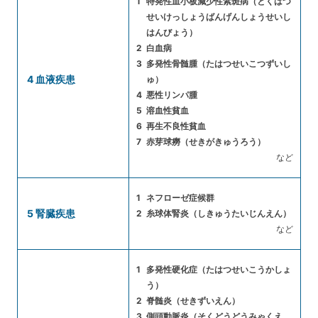
特発性血小板減少性紫斑病（とくはつ
せいけっしょうばんげんしょうせいし
はんびょう）
白血病
多発性骨髄腫（たはつせいこつずいし
4 血液疾患
ゅ）
悪性リンパ腫
溶血性貧血
再生不良性貧血
赤芽球癆（せきがきゅうろう）
など
ネフローゼ症候群
5 腎臓疾患
糸球体腎炎（しきゅうたいじんえん）
など
多発性硬化症（たはつせいこうかしょ
う）
脊髄炎（せきずいえん）
側頭動脈炎（そくどうどうみゃくえ