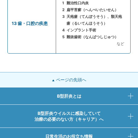
難治性口内炎
扁平苔癬（へんぺいたいせん）
天疱瘡（てんぽうそう）、類天疱
13 歯・口腔の疾患
瘡（るいてんほうそう）
インプラント手術
難抜歯術（なんばつしじゅつ）
など
ページの先頭へ
B型肝炎とは
B型肝炎ウイルスに感染していて
治療の必要のない方（キャリア）へ
日常生活のお役立ち情報