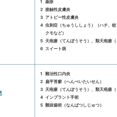
薬疹
接触性皮膚炎
アトピー性皮膚炎
虫刺症（ちゅうししょう）（ハチ、蚊
クモなど）
天疱瘡（てんぽうそう）、類天疱瘡（
スイート病
難治性口内炎
扁平苔癬（へんぺいたいせん）
天疱瘡（てんぽうそう）、類天疱瘡（
患
インプラント手術
難抜歯術（なんばつしじゅつ）